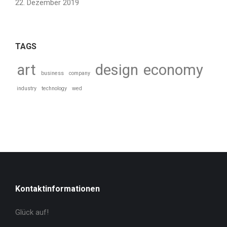
22. Dezember 2019
TAGS
art
design
economy
business
company
industry
technology
wed
Kontaktinformationen
Glück auf!