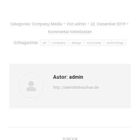
Categories:
Company
,
Media
Von
admin
22. Dezember 2019
Kommentar hinterlassen
Schlagwörter:
art
company
design
economy
technology
Autor:
admin
http://dermittelsachse.de
Kommentarnavigation
ZURÜCK