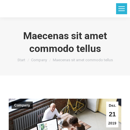
Maecenas sit amet
commodo tellus
Sie befinden sich hier:
Start
Company
Maecenas sit amet commodo tellus
Company
Dez.
21
2019