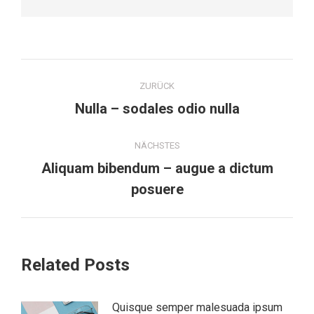
Kommentarnavigation
ZURÜCK
Vorheriger
Nulla – sodales odio nulla
Beitrag:
NÄCHSTES
Aliquam bibendum – augue a dictum
Nächster
posuere
Beitrag:
Related Posts
Quisque semper malesuada ipsum