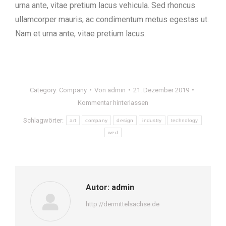
urna ante, vitae pretium lacus vehicula. Sed rhoncus
ullamcorper mauris, ac condimentum metus egestas ut.
Nam et urna ante, vitae pretium lacus.
Category:
Company
Von
admin
21. Dezember 2019
Kommentar hinterlassen
Schlagwörter:
art
company
design
industry
technology
wed
Autor:
admin
http://dermittelsachse.de