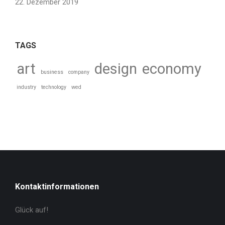
22. Dezember 2019
TAGS
art
design
economy
business
company
industry
technology
wed
Kontaktinformationen
Glück auf!