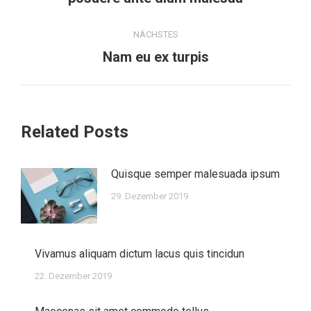
Beitrag:
NÄCHSTES
Nächster
Nam eu ex turpis
Beitrag:
Related Posts
Quisque semper malesuada ipsum
29. Dezember 2019
Vivamus aliquam dictum lacus quis tincidun
22. Dezember 2019