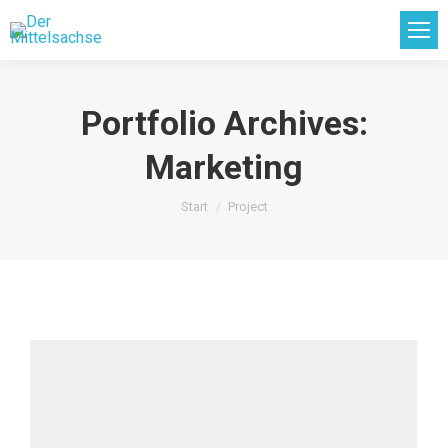
Portfolio Archives:
Marketing
Sie befinden sich hier:
Start
Project