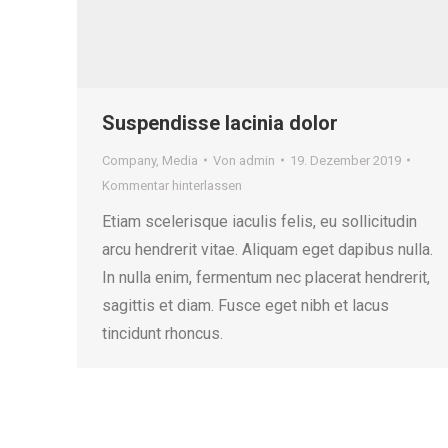
Suspendisse lacinia dolor
Company
,
Media
Von
admin
19. Dezember 2019
Kommentar hinterlassen
Etiam scelerisque iaculis felis, eu sollicitudin
arcu hendrerit vitae. Aliquam eget dapibus nulla.
In nulla enim, fermentum nec placerat hendrerit,
sagittis et diam. Fusce eget nibh et lacus
tincidunt rhoncus.